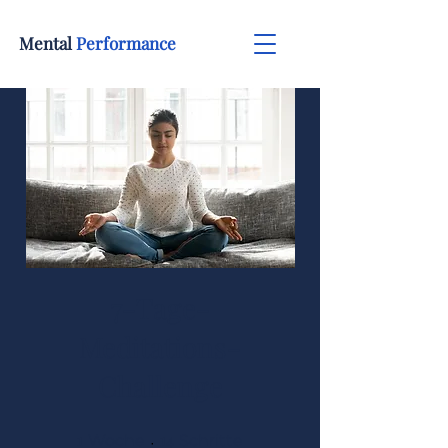
Mental
Performance
7-Tage-
Meditations-
Challenge
1
1 Woche
14
14 Schritte
Woche
Schritte