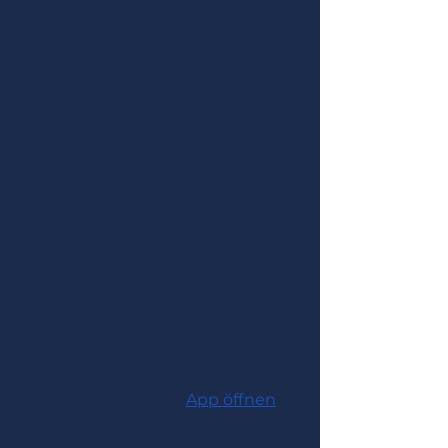
Infos
Beschreibe hier dein
Programm. Warum sollten
Personen daran teilnehmen?
Formuliere einen kurzen Text,
der die Vorteile des
Programms erklärt. So
nehmen Besucher eher an
deinem Programm teil.
Die Teilnahme an diesem
Programm ist über die App
von Wix möglich.
App öffnen