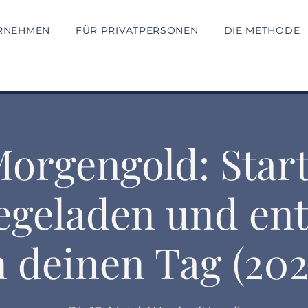
RNEHMEN
FÜR PRIVATPERSONEN
DIE METHODE
orgengold: Star
egeladen und en
n deinen Tag (202