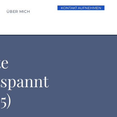
KONTAKT AUFNEHMEN
ÜBER MICH
te
tspannt
5)