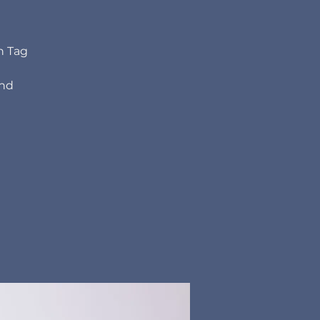
n Tag
und