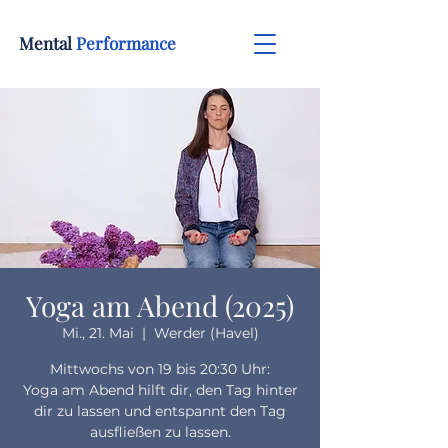
Mental
Performance
Yoga am Abend (2025)
Mi., 21. Mai
  |  
Werder (Havel)
Mittwochs von 19 bis 20:30 Uhr:
Yoga am Abend hilft dir, den Tag hinter
dir zu lassen und entspannt den Tag
ausfließen zu lassen.