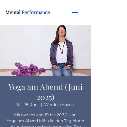
Mental
Performance
Yoga am Abend (Juni
2025)
Mi., 18. Juni
  |  
Werder (Havel)
Mittwochs von 19 bis 20:30 Uhr:
Yoga am Abend hilft dir, den Tag hinter
dir zu lassen und entspannt den Tag