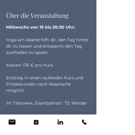
Über die Veranstaltung
Mittwochs von 19 bis 20:30 Uhr:
Yoga am Abend hilft dir, den Tag hinter 
dir zu lassen und entspannt den Tag 
ausfließen zu lassen.
Kosten: 135 € pro Kurs.
Einstieg in einen laufenden Kurs und 
Probestunden nach Absprache 
möglich.
Im Tanzwerk, Eisenbahnstr. 73, Werder
Meine Kurse sind von den gesetzlichen 
Krankenkassen als Präventionskurs 
nach §20 (SGBV) anerkannt und 
wurden durch die Zentrale Prüfstelle 